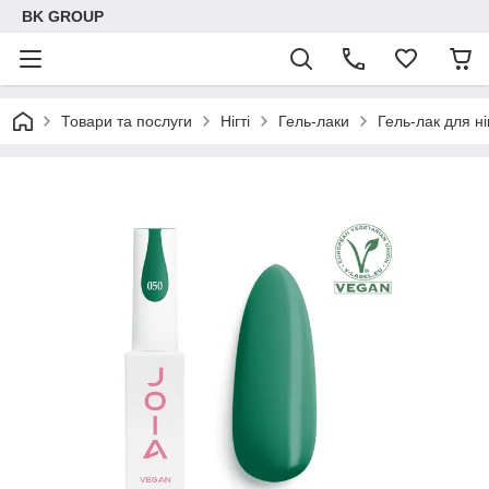
BK GROUP
Товари та послуги
Нігті
Гель-лаки
Гель-лак для н