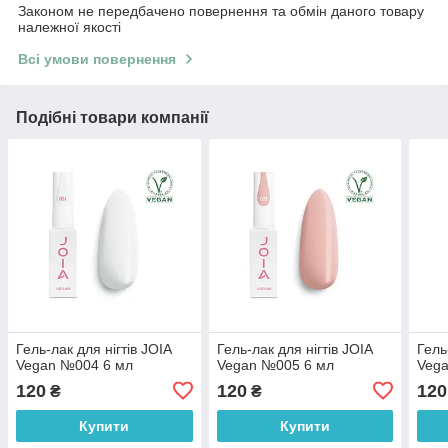
Законом не передбачено повернення та обмін даного товару
належної якості
Всі умови повернення
Подібні товари компанії
Гель-лак для нігтів JOIA
Гель-лак для нігтів JOIA
Гель
Vegan №004 6 мл
Vegan №005 6 мл
Veg
120
120
120
₴
₴
Купити
Купити