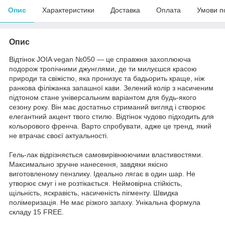
Опис
Характеристики
Доставка
Оплата
Умови п
Опис
Відтінок JOIA vegan №050 — це справжня захоплююча
подорож тропічними джунглями, де ти милуєшся красою
природи та свіжістю, яка пронизує та бадьорить краще, ніж
ранкова філіжанка запашної кави. Зелений колір з насиченим
підтоном стане універсальним варіантом для будь-якого
сезону року. Він має достатньо стриманий вигляд і створює
елегантний акцент твого стилю. Відтінок чудово підходить для
кольорового френча. Варто спробувати, адже це тренд, який
не втрачає своєї актуальності.
Гель-лак відрізняється самовирівнюючими властивостями.
Максимально зручне нанесення, завдяки якісно
виготовленому пензлику. Ідеально лягає в один шар. Не
утворює смуг і не розтікається. Неймовірна стійкість,
щільність, яскравість, насиченість пігменту. Швидка
полімеризація. Не має різкого запаху. Унікальна формула
складу 15 FREE.