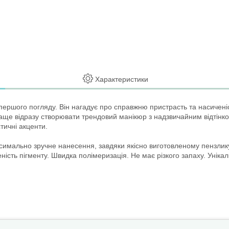
Характеристики
 першого погляду. Він нагадує про справжню пристрасть та насичен
аще відразу створювати трендовий манікюр з надзвичайним відтінко
тичні акценти.
имально зручне нанесення, завдяки якісно виготовленому пензлику.
иченість пігменту. Швидка полімеризація. Не має різкого запаху. Уні