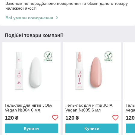
Законом не передбачено повернення та обмін даного товару
належної якості
Всі умови повернення
Подібні товари компанії
Гель-лак для нігтів JOIA
Гель-лак для нігтів JOIA
Гель
Vegan №004 6 мл
Vegan №005 6 мл
Veg
120
120
120
₴
₴
Купити
Купити