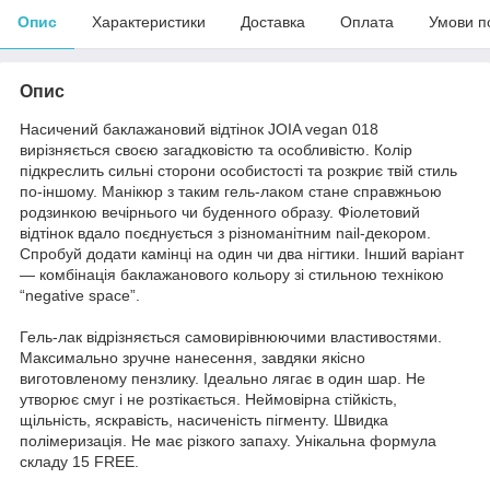
Опис
Характеристики
Доставка
Оплата
Умови п
Опис
Насичений баклажановий відтінок JOIA vegan 018
вирізняється своєю загадковістю та особливістю. Колір
підкреслить сильні сторони особистості та розкриє твій стиль
по-іншому. Манікюр з таким гель-лаком стане справжньою
родзинкою вечірнього чи буденного образу. Фіолетовий
відтінок вдало поєднується з різноманітним nail-декором.
Спробуй додати камінці на один чи два нігтики. Інший варіант
— комбінація баклажанового кольору зі стильною технікою
“negative space”.
Гель-лак відрізняється самовирівнюючими властивостями.
Максимально зручне нанесення, завдяки якісно
виготовленому пензлику. Ідеально лягає в один шар. Не
утворює смуг і не розтікається. Неймовірна стійкість,
щільність, яскравість, насиченість пігменту. Швидка
полімеризація. Не має різкого запаху. Унікальна формула
складу 15 FREE.