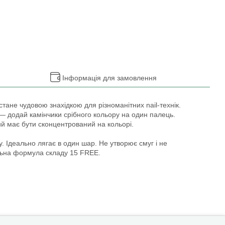
Інформація для замовлення
тане чудовою знахідкою для різноманітних nail-технік.
м — додай камінчики срібного кольору на один палець.
ий має бути сконцентрований на кольорі.
 Ідеально лягає в один шар. Не утворює смуг і не
кальна формула складу 15 FREE.