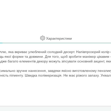
Характеристики
ллю, яка вкриває улюблений солодкий десерт. Напівпрозорий колір с
 будь-якої форми та довжини. Для того, щоб зробити манікюр цікави
дже багато елементів декору можуть зіпсувати основний акцент, як
имально зручне нанесення, завдяки якісно виготовленому пензлику.
иченість пігменту. Швидка полімеризація. Не має різкого запаху. Уні