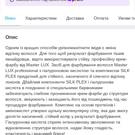
Опис
Характеристики
Доставка
Оплата
Умови п
Опис
Одним із кращих способів урізноманітнити імідж є зміна
відтінку волосся. Для того щоб результат фарбування тішив
якнайдовше, варто використовувати стійку, професійну крем-
фарбу від Master LUX. Засіб для фарбування волосся Master
LUX professional з гіалуроновою кислотою та комплексом SILK
PLEX придатний для стійкого, насиченого й сяючого відтінку
локонів. Дбайливі компоненти SILK PLEX і гіалуронова
кислота в поєднанні зі спеціальними барвниками
забезпечують глибоке проникнення крем-фарби до структури
волосся, зміцнюють і захищають його від пошкоджень під час
процедури фарбування. Комплекс на основі протеїнів і
амінокислот утворює щільну молекулярну сітку, яка дає змогу
досягти насичений, стійкий колір у результаті фарбування.
Гіалуронова кислота сприяє інтенсивному зволоженню та
відновленню структури волосся, надає йому гладкість,
еластичність і красивий блиск!