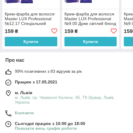
Крем-фарба для волосся
Крем-фарба для волосся
Крем
Master LUX Professional
Master LUX Professional
Mast
№12.17 Спеціальний
№9.00 Дуже світлий блонд
№9.0
блонд попелясто-
натуральний для сивини
нату
159
159
159
₴
₴
коричневий 60 мл
60 мл
Купити
Купити
Про нас
99% позитивних з 83 відгуків за рік
Працює з 17.05.2021
м. Львів
м. Львів, пр. Червоної Калини, 36, ТК Шувар, Львів,
Україна
Контакти
Сьогодні працює з 10:00 до 18:00
Показати весь графік роботи