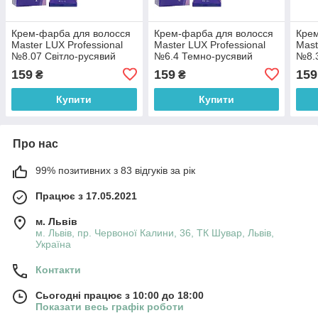
Крем-фарба для волосся
Крем-фарба для волосся
Крем
Master LUX Professional
Master LUX Professional
Mast
№8.07 Світло-русявий
№6.4 Темно-русявий
№8.3
натурально коричневий 60
мідний 60 мл
золо
159
159
159
₴
₴
мл
мл
Купити
Купити
Про нас
99% позитивних з 83 відгуків за рік
Працює з 17.05.2021
м. Львів
м. Львів, пр. Червоної Калини, 36, ТК Шувар, Львів,
Україна
Контакти
Сьогодні працює з 10:00 до 18:00
Показати весь графік роботи