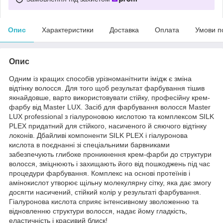
Опис
Характеристики
Доставка
Оплата
Умови п
Опис
Одним із кращих способів урізноманітнити імідж є зміна
відтінку волосся. Для того щоб результат фарбування тішив
якнайдовше, варто використовувати стійку, професійну крем-
фарбу від Master LUX. Засіб для фарбування волосся Master
LUX professional з гіалуроновою кислотою та комплексом SILK
PLEX придатний для стійкого, насиченого й сяючого відтінку
локонів. Дбайливі компоненти SILK PLEX і гіалуронова
кислота в поєднанні зі спеціальними барвниками
забезпечують глибоке проникнення крем-фарби до структури
волосся, зміцнюють і захищають його від пошкоджень під час
процедури фарбування. Комплекс на основі протеїнів і
амінокислот утворює щільну молекулярну сітку, яка дає змогу
досягти насичений, стійкий колір у результаті фарбування.
Гіалуронова кислота сприяє інтенсивному зволоженню та
відновленню структури волосся, надає йому гладкість,
еластичність і красивий блиск!