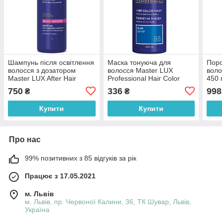
Шампунь після освітлення
Маска тонуюча для
Поро
волосся з дозатором
волосся Master LUX
воло
Master LUX After Hair
Professional Hair Color
450 
Bleaching Shampoo 1000
Mask №88 Blue 200 мл
750
336
998
₴
₴
мл
Купити
Купити
Про нас
99% позитивних з 85 відгуків за рік
Працює з 17.05.2021
м. Львів
м. Львів, пр. Червоної Калини, 36, ТК Шувар, Львів,
Україна