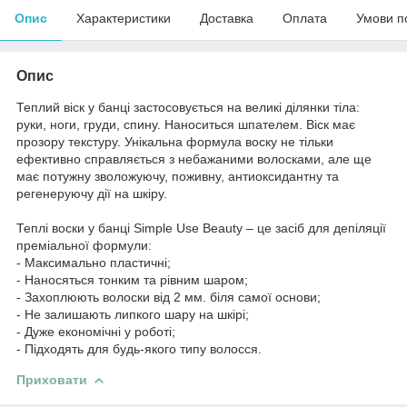
Опис
Характеристики
Доставка
Оплата
Умови п
Опис
Теплий віск у банці застосовується на великі ділянки тіла:
руки, ноги, груди, спину. Наноситься шпателем. Віск має
прозору текстуру. Унікальна формула воску не тільки
ефективно справляється з небажаними волосками, але ще
має потужну зволожуючу, поживну, антиоксидантну та
регенеруючу дії на шкіру.
Теплі воски у банці Simple Use Beauty – це засіб для депіляції
преміальної формули:
- Максимально пластичні;
- Наносяться тонким та рівним шаром;
- Захоплюють волоски від 2 мм. біля самої основи;
- Не залишають липкого шару на шкірі;
- Дуже економічні у роботі;
- Підходять для будь-якого типу волосся.
Приховати