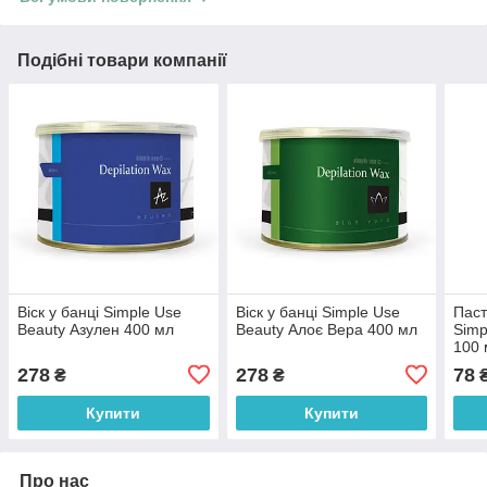
Подібні товари компанії
Віск у банці Simple Use
Віск у банці Simple Use
Паст
Beauty Азулен 400 мл
Beauty Алоє Вера 400 мл
Simp
100 
278
278
78
₴
₴
Купити
Купити
Про нас