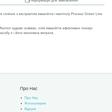
Інформація для замовлення
 гоління з екстрактом евкаліпта і ментолу Proraso Green Line
ентол чудово освіжає, олія евкаліпта ефективно тонізує
асобу є і його економна витрата.
Про Нас
Про Нас
Фотогалерея
Відгуки