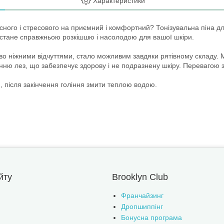
Характеристики
ного і стресового на приємний і комфортний? Тонізувальна піна для
o стане справжньою розкішшю і насолодою для вашої шкіри.
во ніжними відчуттями, стало можливим завдяки рятівному складу. М
анню лез, що забезпечує здорову і не подразнену шкіру. Перевагою з
, після закінчення гоління змити теплою водою.
йту
Brooklyn Club
Франчайзинг
Дропшиппінг
Бонусна програма