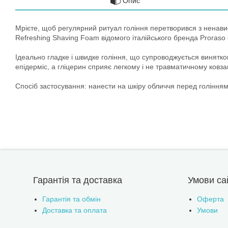
Опис
Мрієте, щоб регулярний ритуал гоління перетворився з ненавис
Refreshing Shaving Foam відомого італійського бренда Proras
Ідеально гладке і швидке гоління, що супроводжується винятко
епідерміс, а гліцерин сприяє легкому і не травматичному ковз
Спосіб застосування: нанести на шкіру обличчя перед голінням
Гарантія та доставка
Умови са
Гарантія та обмін
Оферта
Доставка та оплата
Умови