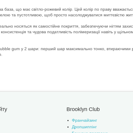
ова база, що має світло-рожевий колір. Цей колір по праву вважаєть
веселою та пустотливою, щоб просто насолоджуватися миттєвістю жит
деально носяться як самостійне покриття, забезпечуючи нігтям захи
 консистенція та чудова податливість полімеризації навіть у щільно
 Bubble gum у 2 шари: перший шар максимально тонко, втираючими р
р.
йту
Brooklyn Club
Франчайзинг
Дропшиппінг