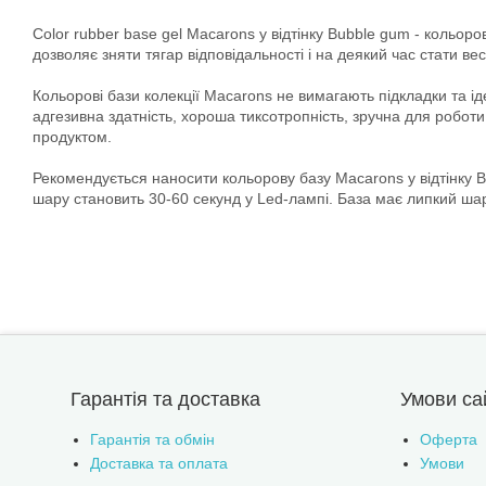
Color rubber base gel Macarons у відтінку Bubble gum - кольор
дозволяє зняти тягар відповідальності і на деякий час стати 
Кольорові бази колекції Macarons не вимагають підкладки та і
адгезивна здатність, хороша тиксотропність, зручна для роботи
продуктом.
Рекомендується наносити кольорову базу Macarons у відтінку
шару становить 30-60 секунд у Led-лампі. База має липкий ша
Гарантія та доставка
Умови са
Гарантія та обмін
Оферта
Доставка та оплата
Умови