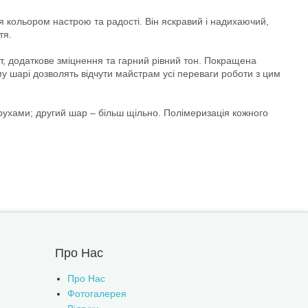
ся кольором настрою та радості. Він яскравий і надихаючий,
тя.
ст, додаткове зміцнення та гарний рівний тон. Покращена
му шарі дозволять відчути майстрам усі переваги роботи з цим
ухами; другий шар – більш щільно. Полімеризація кожного
Про Нас
Про Нас
Фотогалерея