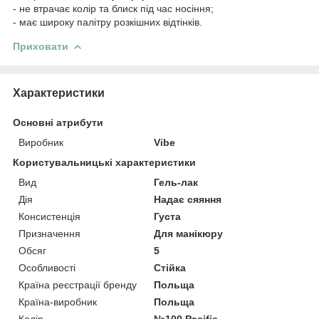
- не втрачає колір та блиск під час носіння;
- має широку палітру розкішних відтінків.
Приховати
Характеристики
Основні атрибути
Виробник
Vibe
Користувальницькі характеристики
Вид
Гель-лак
Дія
Надає сяяння
Консистенція
Густа
Призначення
Для манікюру
Обсяг
5
Особливості
Стійка
Країна реєстрації бренду
Польща
Країна-виробник
Польща
Колір
№100 Pasific