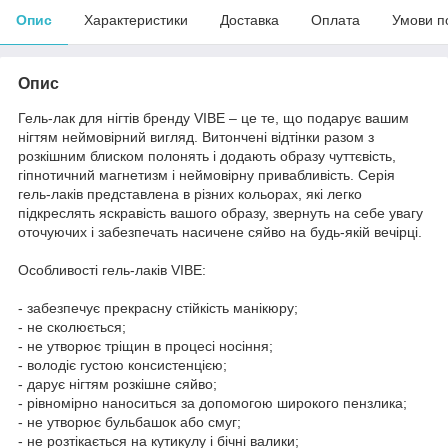
Опис
Характеристики
Доставка
Оплата
Умови п
Опис
Гель-лак для нігтів бренду VIBE – це те, що подарує вашим
нігтям неймовірний вигляд. Витончені відтінки разом з
розкішним блиском полонять і додають образу чуттєвість,
гіпнотичний магнетизм і неймовірну привабливість. Серія
гель-лаків представлена в різних кольорах, які легко
підкреслять яскравість вашого образу, звернуть на себе увагу
оточуючих і забезпечать насичене сяйво на будь-якій вечірці.
Особливості гель-лаків VIBE:
- забезпечує прекрасну стійкість манікюру;
- не сколюється;
- не утворює тріщин в процесі носіння;
- володіє густою консистенцією;
- дарує нігтям розкішне сяйво;
- рівномірно наноситься за допомогою широкого пензлика;
- не утворює бульбашок або смуг;
- не розтікається на кутикулу і бічні валики;