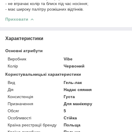
- не втрачає колір та блиск під час носіння;
- має широку палітру розкішних відтінків.
Приховати
Характеристики
Основні атрибути
Виробник
Vibe
Колір
Червоний
Користувальницькі характеристики
Вид
Гель-лак
Дія
Надає сяяння
Консистенція
Густа
Призначення
Для манікюру
Обсяг
5
Особливості
Стійка
Країна реєстрації бренду
Польща
Країна-виробник
Польща