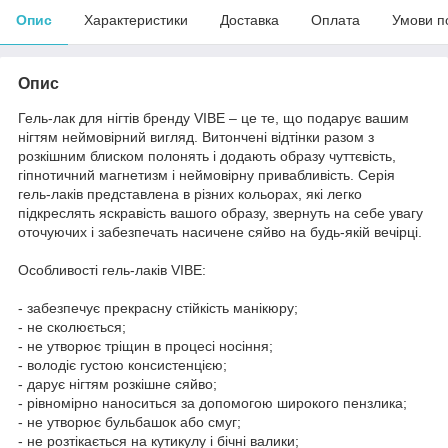
Опис
Характеристики
Доставка
Оплата
Умови п
Опис
Гель-лак для нігтів бренду VIBE – це те, що подарує вашим
нігтям неймовірний вигляд. Витончені відтінки разом з
розкішним блиском полонять і додають образу чуттєвість,
гіпнотичний магнетизм і неймовірну привабливість. Серія
гель-лаків представлена в різних кольорах, які легко
підкреслять яскравість вашого образу, звернуть на себе увагу
оточуючих і забезпечать насичене сяйво на будь-якій вечірці.
Особливості гель-лаків VIBE:
- забезпечує прекрасну стійкість манікюру;
- не сколюється;
- не утворює тріщин в процесі носіння;
- володіє густою консистенцією;
- дарує нігтям розкішне сяйво;
- рівномірно наноситься за допомогою широкого пензлика;
- не утворює бульбашок або смуг;
- не розтікається на кутикулу і бічні валики;