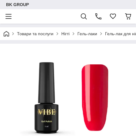
BK GROUP
Товари та послуги
Нігті
Гель-лаки
Гель-лак для ні