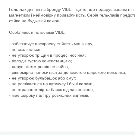
Гель-лак для нігтів бренду VIBE – це те, що подарує вашим ніг
магнетизм і неймовірну привабливість. Серія гель-лаків предст
сяйво на будь-якій вечірці.
Особливості гель-лаків VIBE:
- забезпечує прекрасну стійкість манікюру;
- не сколюється;
- не утворює тріщин в процесі носіння;
- володіє густою консистенцією;
- дарує нігтям розкішне сяйво;
- рівномірно наноситься за допомогою широкого пензлика;
- не утворює бульбашок або смуг;
- не розтікається на кутикулу і бічні валики;
- не втрачає колір та блиск під час носіння;
- має широку палітру розкішних відтінків.