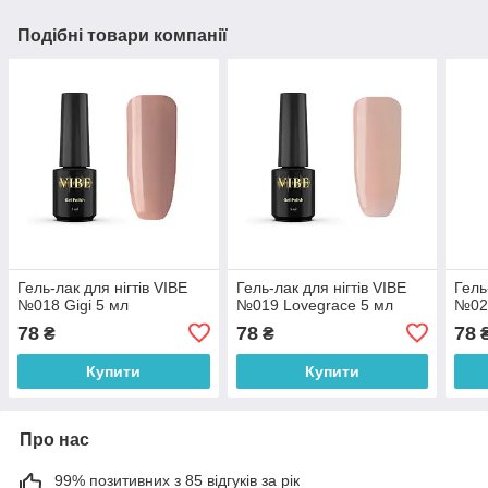
Подібні товари компанії
Гель-лак для нігтів VIBE
Гель-лак для нігтів VIBE
Гель
№018 Gigi 5 мл
№019 Lovegrace 5 мл
№022
78
78
78
₴
₴
Купити
Купити
Про нас
99% позитивних з 85 відгуків за рік