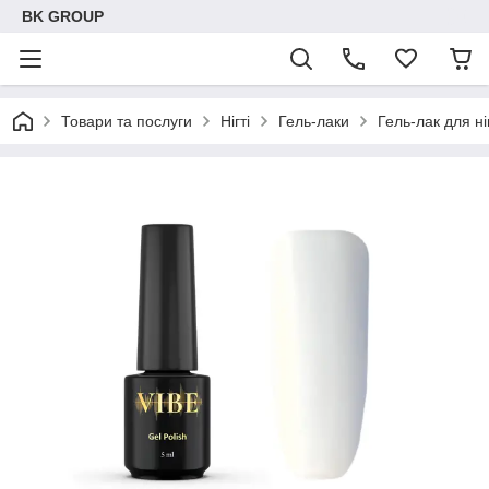
BK GROUP
Товари та послуги
Нігті
Гель-лаки
Гель-лак для ні