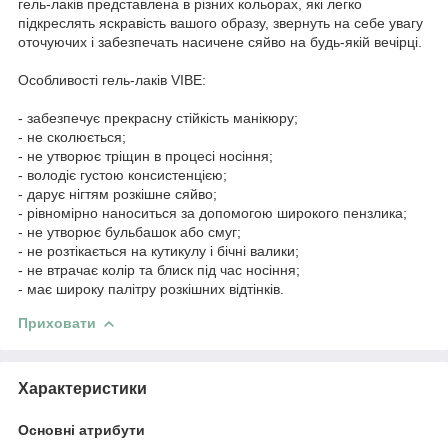
гель-лаків представлена в різних кольорах, які легко
підкреслять яскравість вашого образу, звернуть на себе увагу
оточуючих і забезпечать насичене сяйво на будь-якій вечірці.
Особливості гель-лаків VIBE:
- забезпечує прекрасну стійкість манікюру;
- не сколюється;
- не утворює тріщин в процесі носіння;
- володіє густою консистенцією;
- дарує нігтям розкішне сяйво;
- рівномірно наноситься за допомогою широкого пензлика;
- не утворює бульбашок або смуг;
- не розтікається на кутикулу і бічні валики;
- не втрачає колір та блиск під час носіння;
- має широку палітру розкішних відтінків.
Приховати
Характеристики
Основні атрибути