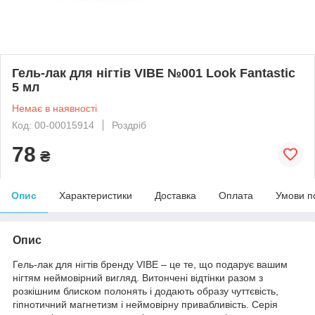
Гель-лак для нігтів VIBE №001 Look Fantastic
5 мл
Немає в наявності
Код: 00-00015914
Роздріб
78
₴
Опис
Характеристики
Доставка
Оплата
Умови п
Опис
Гель-лак для нігтів бренду VIBE – це те, що подарує вашим
нігтям неймовірний вигляд. Витончені відтінки разом з
розкішним блиском полонять і додають образу чуттєвість,
гіпнотичний магнетизм і неймовірну привабливість. Серія