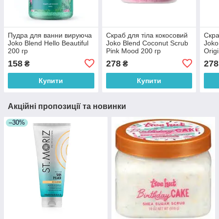
Пудра для ванни вируюча
Скраб для тіла кокосовий
Скра
Joko Blend Hello Beautiful
Joko Blend Coconut Scrub
Joko
200 гр
Pink Mood 200 гр
Orig
158
278
278
₴
₴
Купити
Купити
Акційні пропозиції та новинки
–30%