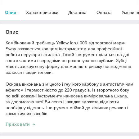
Опис
Характеристики
Доставка
Оплата
Умови п
Опис
Комбінований гребінець Yellow Ion+ 006 від торгової марки
Sway вважається кращим інструментом для професійної
роботи перукаря і стиліста. Такий інструмент ділиться на дві
зони з частими і середніми по розташуванню зубами. Зубці
мають заокруглену форму для меншого ризику пошкодження
волосся і шкіри голови.
Основа виконана з міцного і гнучкого карбону з антистатичним
ефектом і термостійкістю до 220 градусів. Із зворотного боку
по всій довжині інструменту нанесена вимірювальна шкала,
за допомогою якої Ви легко і швидко зможете відміряти
необхідну відстань. Інструмент стійкий до хімічних речовин і
косметичних засобів.
Приховати