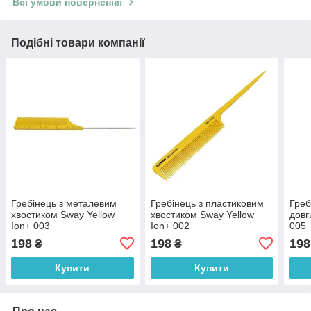
Всі умови повернення
Подібні товари компанії
Гребінець з металевим
Гребінець з пластиковим
Греб
хвостиком Sway Yellow
хвостиком Sway Yellow
довг
Ion+ 003
Ion+ 002
005
198
198
198
₴
₴
Купити
Купити