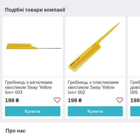
Подібні товари компанії
Гребінець з металевим
Гребінець з пластиковим
Греб
хвостиком Sway Yellow
хвостиком Sway Yellow
довг
Ion+ 003
Ion+ 002
005
198
198
198
₴
₴
Купити
Купити
Про нас