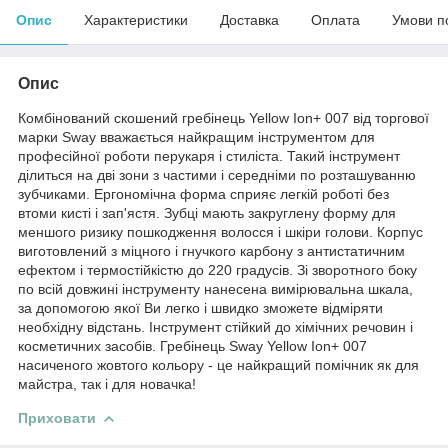
Опис
Характеристики
Доставка
Оплата
Умови п
Опис
Комбінований скошений гребінець Yellow Ion+ 007 від торгової
марки Sway вважається найкращим інструментом для
професійної роботи перукаря і стиліста. Такий інструмент
ділиться на дві зони з частими і середніми по розташуванню
зубчиками. Ергономічна форма сприяє легкій роботі без
втоми кисті і зап'ястя. Зубці мають закруглену форму для
меншого ризику пошкодження волосся і шкіри голови. Корпус
виготовлений з міцного і гнучкого карбону з антистатичним
ефектом і термостійкістю до 220 градусів. Зі зворотного боку
по всій довжині інструменту нанесена вимірювальна шкала,
за допомогою якої Ви легко і швидко зможете відміряти
необхідну відстань. Інструмент стійкий до хімічних речовин і
косметичних засобів. Гребінець Sway Yellow Ion+ 007
насиченого жовтого кольору - це найкращий помічник як для
майстра, так і для новачка!
Приховати