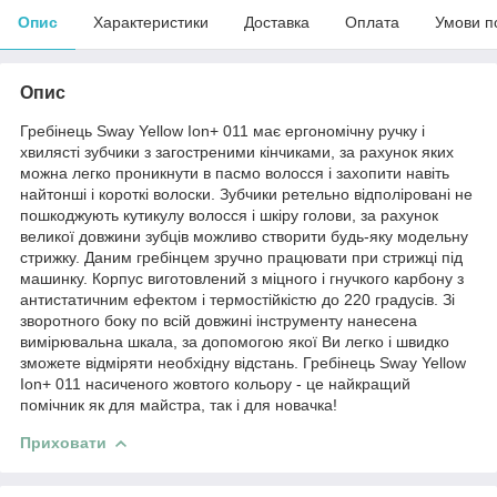
Опис
Характеристики
Доставка
Оплата
Умови п
Опис
Гребінець Sway Yellow Ion+ 011 має ергономічну ручку і
хвилясті зубчики з загостреними кінчиками, за рахунок яких
можна легко проникнути в пасмо волосся і захопити навіть
найтонші і короткі волоски. Зубчики ретельно відполіровані не
пошкоджують кутикулу волосся і шкіру голови, за рахунок
великої довжини зубців можливо створити будь-яку модельну
стрижку. Даним гребінцем зручно працювати при стрижці під
машинку. Корпус виготовлений з міцного і гнучкого карбону з
антистатичним ефектом і термостійкістю до 220 градусів. Зі
зворотного боку по всій довжині інструменту нанесена
вимірювальна шкала, за допомогою якої Ви легко і швидко
зможете відміряти необхідну відстань. Гребінець Sway Yellow
Ion+ 011 насиченого жовтого кольору - це найкращий
помічник як для майстра, так і для новачка!
Приховати