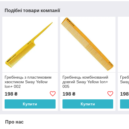
Подібні товари компанії
Гребінець з пластиковим
Гребінець комбінований
Греб
хвостиком Sway Yellow
довгий Sway Yellow Ion+
Sway
Ion+ 002
005
198
198
198
₴
₴
Купити
Купити
Про нас