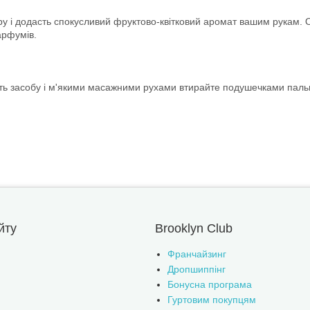
 і додасть спокусливий фруктово-квітковий аромат вашим рукам. Ол
арфумів.
кість засобу і м'якими масажними рухами втирайте подушечками паль
йту
Brooklyn Club
Франчайзинг
Дропшиппінг
Бонусна програма
Гуртовим покупцям