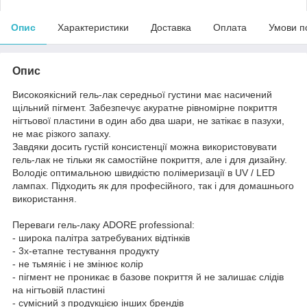
Опис
Характеристики
Доставка
Оплата
Умови п
Опис
Високоякісний гель-лак середньої густини має насичений
щільний пігмент. Забезпечує акуратне рівномірне покриття
нігтьової пластини в один або два шари, не затікає в пазухи,
не має різкого запаху.
Завдяки досить густій консистенції можна використовувати
гель-лак не тільки як самостійне покриття, але і для дизайну.
Володіє оптимальною швидкістю полімеризації в UV / LED
лампах. Підходить як для професійного, так і для домашнього
використання.
Переваги гель-лаку ADORE professional:
- широка палітра затребуваних відтінків
- 3х-етапне тестування продукту
- не тьмяніє і не змінює колір
- пігмент не проникає в базове покриття й не залишає слідів
на нігтьовій пластині
- сумісний з продукцією інших брендів