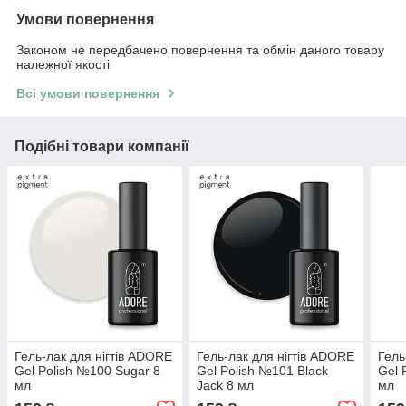
Умови повернення
Законом не передбачено повернення та обмін даного товару
належної якості
Всі умови повернення
Подібні товари компанії
Гель-лак для нігтів ADORE
Гель-лак для нігтів ADORE
Гель
Gel Polish №100 Sugar 8
Gel Polish №101 Black
Gel 
мл
Jack 8 мл
мл