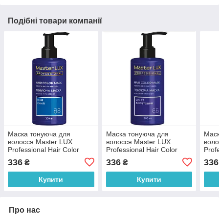
Подібні товари компанії
Маска тонуюча для
Маска тонуюча для
Маск
волосся Master LUX
волосся Master LUX
воло
Professional Hair Color
Professional Hair Color
Prof
Mask №88 Blue 200 мл
Mask №66 Violet 200 мл
Mask
336
336
336
₴
₴
мл
Купити
Купити
Про нас