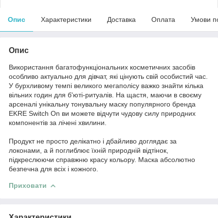
Опис
Характеристики
Доставка
Оплата
Умови п
Опис
Використання багатофункціональних косметичних засобів
особливо актуально для дівчат, які цінують свій особистий час.
У бурхливому темпі великого мегаполісу важко знайти кілька
вільних годин для б'юті-ритуалів. На щастя, маючи в своєму
арсеналі унікальну тонувальну маску популярного бренда
EKRE Switch On ви можете відчути чудову силу природних
компонентів за лічені хвилини.
Продукт не просто делікатно і дбайливо доглядає за
локонами, а й поглиблює їхній природній відтінок,
підкреслюючи справжню красу кольору. Маска абсолютно
безпечна для всіх і кожного.
Приховати
Характеристики