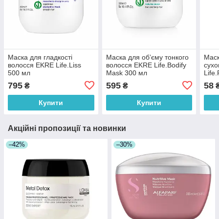
Маска для гладкості
Маска для об’єму тонкого
Маск
волосся EKRE Life.Liss
волосся EKRE Life.Bodify
сухо
500 мл
Mask 300 мл
Life
795
595
58
₴
₴
Купити
Купити
Акційні пропозиції та новинки
–42%
–30%