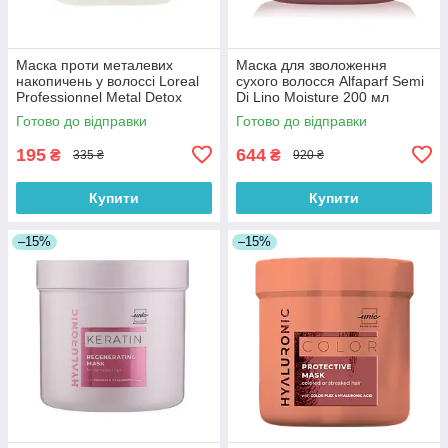
Маска проти металевих
Маска для зволоження
накопичень у волоссі Loreal
сухого волосся Alfaparf Semi
Professionnel Metal Detox
Di Lino Moisture 200 мл
Mask 75 мл
Готово до відправки
Готово до відправки
195
644
₴
₴
335 ₴
920 ₴
Купити
Купити
–15%
–15%