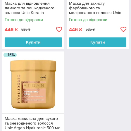
Маска для відновлення
Маска для захисту
ламкого та пошкодженого
фарбованого та
волосся Unic Keratin
мелірованого волосся Unic
Hyaluronic 500 мл
Color Hyaloronic 500 мл
Готово до відправки
Готово до відправки
446
446
₴
₴
525 ₴
525 ₴
Купити
Купити
–15%
Маска живильна для сухого
та зневодненого волосся
Unic Argan Hyaluronic 500 мл