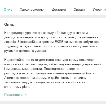
Опис
Характеристики
Доставка
Оплата
Умови п
Опис
Напередодні урочистого заходу або виходу в світ вам
доводиться звертатися до допомоги фахівців для укладання
локонів. З інноваційним кремом EKRE ви зможете забути про
труднощі укладки і легко зробити розкішну зачіску власними
руками в домашніх умовах.
Надзвичайно легка та делікатна текстура крему покриває
волосся найтоншим шаром, забезпечуючи кондиціонувальний
і зміцнювальний ефекти. Пошкоджена поверхня
розгладжується та отримує насичений кришталевий блиск.
Активні компоненти формули здійснюють інтенсивну
зволожувальну дію, зміцнюють і живлять волосся на
клітинному рівні.
Приховати