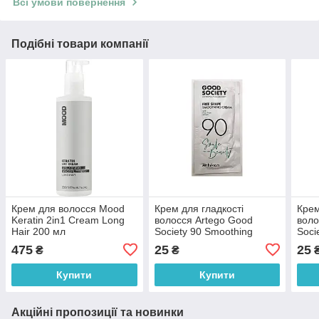
Всі умови повернення
Подібні товари компанії
Крем для волосся Mood
Крем для гладкості
Крем
Keratin 2in1 Cream Long
волосся Artego Good
воло
Hair 200 мл
Society 90 Smoothing
Soci
Cream 10 мл
10 м
475
25
25
₴
₴
Купити
Купити
Акційні пропозиції та новинки