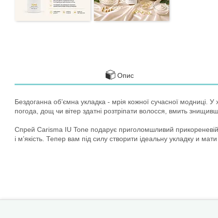
Опис
Бездоганна об’ємна укладка - мрія кожної сучасної модниці. У хі
погода, дощ чи вітер здатні розтріпати волосся, вмить знищивши
Спрей Carisma IU Tone подарує приголомшливий прикореневій 
і м’якість. Тепер вам під силу створити ідеальну укладку и мати