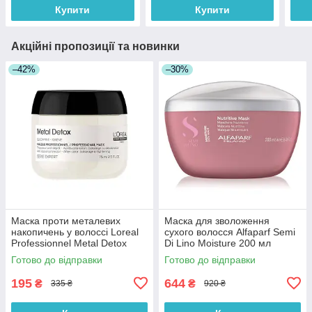
Купити
Купити
Акційні пропозиції та новинки
–42%
–30%
Маска проти металевих
Маска для зволоження
накопичень у волоссі Loreal
сухого волосся Alfaparf Semi
Professionnel Metal Detox
Di Lino Moisture 200 мл
Mask 75 мл
Готово до відправки
Готово до відправки
195
644
₴
₴
335 ₴
920 ₴