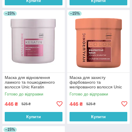
Купити
Купити
–15%
–15%
Маска для відновлення
Маска для захисту
ламкого та пошкодженого
фарбованого та
волосся Unic Keratin
мелірованого волосся Unic
Hyaluronic 500 мл
Color Hyaloronic 500 мл
Готово до відправки
Готово до відправки
446
446
₴
₴
525 ₴
525 ₴
Купити
Купити
–15%