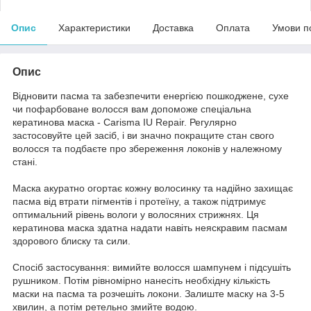
Опис
Характеристики
Доставка
Оплата
Умови п
Опис
Відновити пасма та забезпечити енергією пошкоджене, сухе
чи пофарбоване волосся вам допоможе спеціальна
кератинова маска - Carisma IU Repair. Регулярно
застосовуйте цей засіб, і ви значно покращите стан свого
волосся та подбаєте про збереження локонів у належному
стані.
Маска акуратно огортає кожну волосинку та надійно захищає
пасма від втрати пігментів і протеїну, а також підтримує
оптимальний рівень вологи у волосяних стрижнях. Ця
кератинова маска здатна надати навіть неяскравим пасмам
здорового блиску та сили.
Спосіб застосування: вимийте волосся шампунем і підсушіть
рушником. Потім рівномірно нанесіть необхідну кількість
маски на пасма та розчешіть локони. Залиште маску на 3-5
хвилин, а потім ретельно змийте водою.