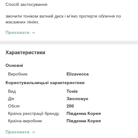
Спосіб застосування
змочити тоніком ватний диск і м'яко протерти обличчя по
масажних лініях.
Приховати
Характеристики
Основні
Виробник
Elizavecca
Користувальницькі характеристики
Вид
Тонік
Дія
Зволожує
Обсяг
200
Країна реєстрації бренду
Південна Корея
Країна-виробник
Південна Корея
Приховати