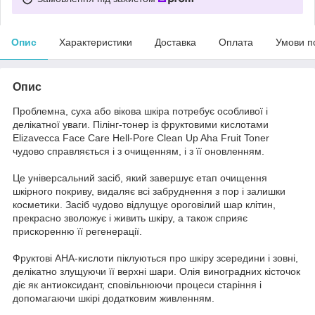
Опис
Характеристики
Доставка
Оплата
Умови п
Опис
Проблемна, суха або вікова шкіра потребує особливої і
делікатної уваги. Пілінг-тонер із фруктовими кислотами
Elizavecca Face Care Hell-Pore Clean Up Aha Fruit Toner
чудово справляється і з очищенням, і з її оновленням.
Це універсальний засіб, який завершує етап очищення
шкірного покриву, видаляє всі забруднення з пор і залишки
косметики. Засіб чудово відлущує ороговілий шар клітин,
прекрасно зволожує і живить шкіру, а також сприяє
прискоренню її регенерації.
Фруктові АНА-кислоти піклуються про шкіру зсередини і зовні,
делікатно злущуючи її верхні шари. Олія виноградних кісточок
діє як антиоксидант, сповільнюючи процеси старіння і
допомагаючи шкірі додатковим живленням.