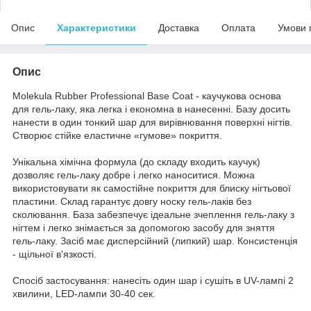
Опис
Характеристики
Доставка
Оплата
Умови 
Опис
Molekula Rubber Professional Base Coat - каучукова основа
для гель-лаку, яка легка і економна в нанесенні. Базу досить
нанести в один тонкий шар для вирівнювання поверхні нігтів.
Створює стійке еластичне «гумове» покриття.
Унікальна хімічна формула (до складу входить каучук)
дозволяє гель-лаку добре і легко наноситися. Можна
використовувати як самостійне покриття для блиску нігтьової
пластини. Склад гарантує довгу носку гель-лаків без
сколювання. База забезпечує ідеальне зчеплення гель-лаку з
нігтем і легко знімається за допомогою засобу для зняття
гель-лаку. Засіб має дисперсійний (липкий) шар. Консистенція
- щільної в'язкості.
Спосіб застосування: нанесіть один шар і сушіть в UV-лампі 2
хвилини, LED-лампи 30-40 сек.