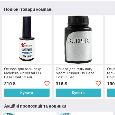
Подібні товари компанії
Основа для гель-лаку
Основа для гель-лаку
Осн
Molekula Universal EO
Naomi Rubber UV Base
гель
Base Coat 12 мл
Coat 30 мл
Colo
210
316
190
₴
₴
Купити
Купити
Акційні пропозиції та новинки
–43%
–43%