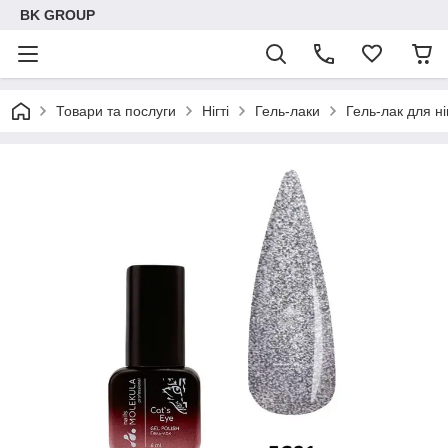
BK GROUP
Товари та послуги
Нігті
Гель-лаки
Гель-лак для н