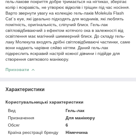
гель-лакове покриття добре тримається на нігтиках, зберігає
колір і яскравість, не утворює відколів і тріщин під час носіння.
Варто звернути увагу на колекцію гель-лаків Molekula Flash
Cat`s eye, які ідеально підходять для модників, які люблять
помітність, оригінальність, сліпучий блиск. Гель-лак
світловідбиваючий з ефектом котячого ока в залежності від
освітлення має магічний шиммерний блиск. До складу гель-
лаку Молекула входять дрібні світловідбиваючі частинки, саме
вони надають чарівне сяйво нігтям. Даний гель-лак
підкреслить яскравий настрій кожної дівчини і підійде для
створення святкового манікюру.
Приховати
Характеристики
Користувальницькі характеристики
Вид
Гель-лак
Призначення
Для манікюру
Обсяг
6
Країна реєстрації бренду
Німеччина