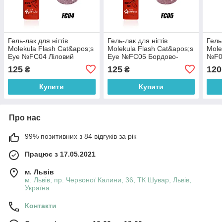
Гель-лак для нігтів
Гель-лак для нігтів
Гель
Molekula Flash Cat&apos;s
Molekula Flash Cat&apos;s
Mole
Eye №FC04 Ліловий
Eye №FC05 Бордово-
№F0
світловідбиваючий 6 мл
коричневий
світ
125
125
120
₴
₴
світловідбиваючий 6 мл
Купити
Купити
Про нас
99% позитивних з 84 відгуків за рік
Працює з 17.05.2021
м. Львів
м. Львів, пр. Червоної Калини, 36, ТК Шувар, Львів,
Україна
Контакти