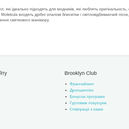
ct, які ідеально підходять для модників, які люблять оригінальність
Molekula входять дрібні опалові блискітки і світловідбиваючий пісо
рення святкового манікюру.
йту
Brooklyn Club
Франчайзинг
Дропшиппінг
Бонусна програма
Гуртовим покупцям
Співпраця з нами