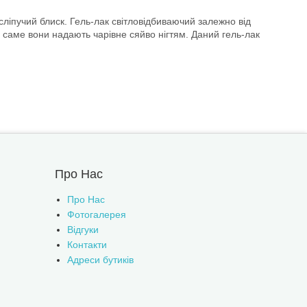
, сліпучий блиск. Гель-лак світловідбиваючий залежно від
к, саме вони надають чарівне сяйво нігтям. Даний гель-лак
Про Нас
Про Нас
Фотогалерея
Відгуки
Контакти
Адреси бутиків