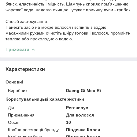
блиск, еластичність і міцність. Шампунь сприяє пом'якшенню
жорсткої води, надовго очищає і усуває причину лупи - грибок.
Спосіб застосування:
Нанесіть засіб на мокре волосся і вспініть з водою,
масажними рухами очистіть шкіру голови і волосся, промийте
теплою або прохолодною водою.
Приховати
Характеристики
Основні
Виробник
Daeng Gi Meo Ri
Користувальницькі характеристики
Дія
Регенерує
Призначення
Для волосся
Обсяг
10
Країна реєстрації бренду
Південна Корея
Країна-виробник
Південна Корея