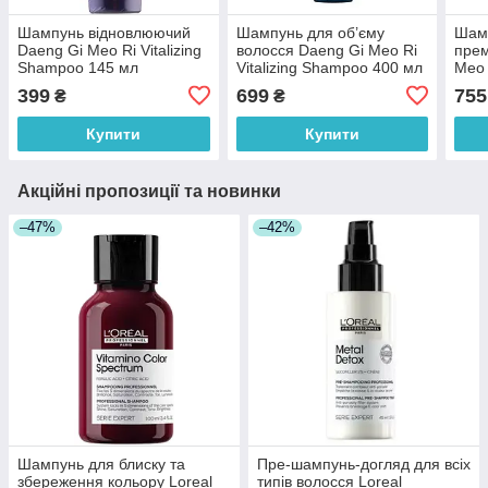
Шампунь відновлюючий
Шампунь для об’єму
Шам
Daeng Gi Meo Ri Vitalizing
волосся Daeng Gi Meo Ri
прем
Shampoo 145 мл
Vitalizing Shampoo 400 мл
Meo 
500 
399
699
755
₴
₴
Купити
Купити
Акційні пропозиції та новинки
–47%
–42%
Шампунь для блиску та
Пре-шампунь-догляд для всіх
збереження кольору Loreal
типів волосся Loreal