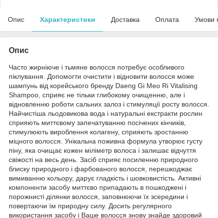
Опис
Характеристики
Доставка
Оплата
Умови 
Опис
Часто жирніюче і тьмяне волосся потребує особливого
піклування. Допомогти очистити і відновити волосся може
шампунь від корейського бренду Daeng Gi Meo Ri Vitalising
Shampoo, сприяє не тільки глибокому очищенню, але і
відновленню роботи сальних залоз і стимуляції росту волосся.
Найчистіша льодовикова вода і натуральні екстракти рослин
сприяють миттєвому запечатуванню посічених кінчиків,
стимулюють вироблення колагену, сприяють зростанню
міцного волосся. Унікальна поживна формула утворює густу
піну, яка очищає кожен міліметр волоса і залишає відчуття
свіжості на весь день. Засіб сприяє посиленню природного
блиску природного і фарбованого волосся, перешкоджає
вимиванню кольору, дарує гладкість і шовковистість. Активні
компоненти засобу миттєво припадають в пошкоджені і
порожнисті ділянки волосся, заповнюючи їх зсередини і
повертаючи їм природну силу. Досить регулярного
використання засобу і Ваше волосся знову знайде здоровий