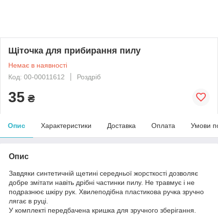
Щіточка для прибирання пилу
Немає в наявності
Код: 00-00011612
Роздріб
35
₴
Опис
Характеристики
Доставка
Оплата
Умови п
Опис
Завдяки синтетичній щетині середньої жорсткості дозволяє
добре змітати навіть дрібні частинки пилу. Не травмує і не
подразнює шкіру рук. Хвилеподібна пластикова ручка зручно
лягає в руці.
У комплекті передбачена кришка для зручного зберігання.