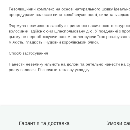
Революційний комплекс на основі натурального шовку ідеальн
процедурами волоссю виняткової слухняності, сили та гладкост
Формула незмивного засобу з приємною насиченою текстурою зас
волосинки, здійснюючи цілеспрямовану дію. У поєднанні з прот
цьому не переобтяжуючи пасом, полегшуючи їхнє розчісування 
м'якість, гладкість і чудовий королівський блиск.
Спосіб застосування
Нанести невелику кількість на долоні та ретельно нанести на 
росту волосся. Розпочати теплову укладку.
Гарантія та доставка
Умови са