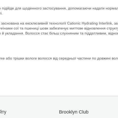
о підійде для щоденного застосування, допомагаючи надати нормал
і.
нована на ексклюзивній технології Cationic Hydrating Interlink, з
еїнами сої та пшениці шовк забезпечує миттєве відновлення структу
й укладання. Волосся стає більш слухняним та піддатливим, відно
сухе або трішки вологе волосся від середньої частини по довжині во
йту
Brooklyn Club