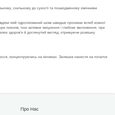
ьному, схильному до сухості та пошкодженому хімічними
авдяки якій гідролізований шовк швидше проникає вглиб кожної
ри локонів, їхнє активне зміцнення і глибоке зволоження, при
влює здоров'я й доглянутий вигляд, отримуючи розкішну
лосся, концентруючись на кінчиках. Залишок нанести на початок
Про Нас