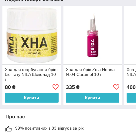
Хна для фарбування брів і
Хна для брів Zola Henna
Хна 
біо-тату NILA Шоколад 10
№04 Caramel 10 г
NILA
г
80
335
400
₴
₴
Купити
Купити
Про нас
99% позитивних з 83 відгуків за рік