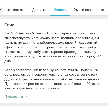
Характеристики
Доставка
Оплата
Умови повернення
Опис
Засіб абсолютно безпечний, не має протипоказань, тому
використовувати його можна навіть вагітним або жінкам, які
годують грудьми. Хна забезпечує доглядовий і оздоровчий
ефект, після фарбування брови стають щільнішими, добре
тримають форму, набувають гарного природного кольору,
який тримається до шести тижнів на волосках і на шкірі до 14
днів.
Спосіб застосування: невелику кількість хни змішайте з 3 %
окислювачем до утворення консистенції середньої густоти.
Додайте 1 краплю евкаліптової олії або олії чайного дерева.
Підготовлений розчин охайно нанесіть на брови на 20 хвилин,
а потім видаліть вологим спонжем.
Приховати