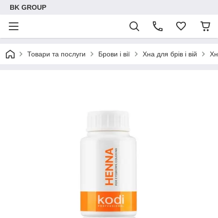
BK GROUP
Товари та послуги
Брови і вії
Хна для брів і вій
Хн