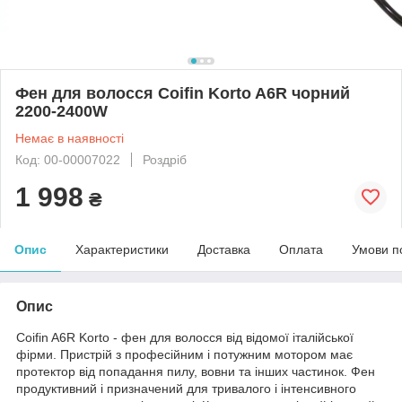
Фен для волосся Coifin Korto A6R чорний
2200-2400W
Немає в наявності
Код: 00-00007022
Роздріб
1 998
₴
Опис
Характеристики
Доставка
Оплата
Умови п
Опис
Coifin A6R Korto - фен для волосся від відомої італійської
фірми. Пристрій з професійним і потужним мотором має
протектор від попадання пилу, вовни та інших частинок. Фен
продуктивний і призначений для тривалого і інтенсивного