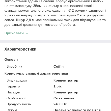
використання вдома і в салоні. Корпус ергономічний і легкий,
не втомлює руку. Зйомний фільтр з нержавіючої сталі і
функція моментального охолодження. Є 2 режими швидкості і
2 режими нагріву повітря. У комплекті йдуть 2 концентруючих
сопла. Шнур 2,8 м має спеціальний гачок для підвішування та
достатньої довжини для комфорної роботи.
Приховати
Характеристики
Основні
Виробник
Coifin
Користувальницькі характеристики
Вид насадки
Концентратор
Гарантія
1 рік
Насадки
Концентратор
Особливості
Сітка знімна
Продуктивність
2400 Вт
Режим
Подача холодного повітря