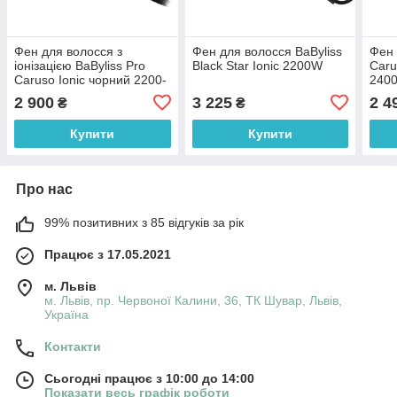
Фен для волосся з
Фен для волосся BaByliss
Фен 
іонізацією BaByliss Pro
Black Star Ionic 2200W
Caru
Caruso Ionic чорний 2200-
240
2400W
2 900
3 225
2 4
₴
₴
Купити
Купити
Про нас
99% позитивних з 85 відгуків за рік
Працює з 17.05.2021
м. Львів
м. Львів, пр. Червоної Калини, 36, ТК Шувар, Львів,
Україна
Контакти
Сьогодні працює з 10:00 до 14:00
Показати весь графік роботи