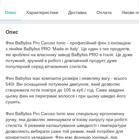
Опис
Характеристики
Доставка
Оплата
Умови п
Опис
Фен BaByliss Pro Caruso Ionic - професійний фен з іонізацією
з лінійки BaByliss PRO 'Made in Italy'. Це один з тих продуктів,
які зроблені на власному заводі BaByliss PRO в Італії. Це дуже
потужний, зручний в роботі і довговічний продукт, дуже
популярний серед вітчизняних стилістів.
Фен Babyliss має компактні розміри і невелику вагу - всього
540г. Він оснащений потужним двигуном, який дозволяє
створювати потік повітря до 105 м.куб / год. Саме завдяки
цьому фен не перегріває волосся і при цьому швидко його
сушить.
Фен BaByliss Pro Caruso Ionic має спеціальну ергономічну
ручку, яка дозволяє зменшувати м'язову напругу при роботі
стиліста. 6 режимів налаштування швидкості і температури
дозволяють вибирати саме той режим, який потрібен для
конкретного укладання. Фен має функцію іонізації, яка