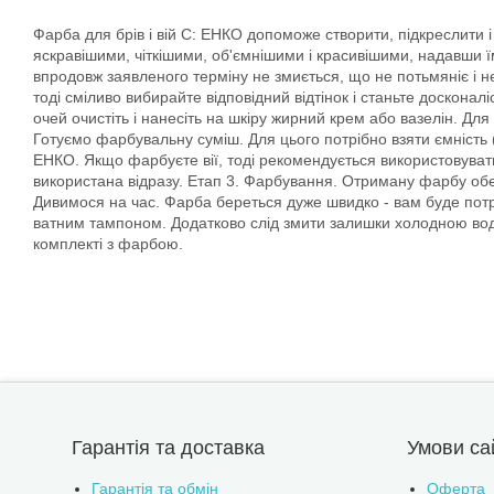
Фарба для брів і вій С: ЕНКО допоможе створити, підкреслити і
яскравішими, чіткішими, об'ємнішими і красивішими, надавши їм
впродовж заявленого терміну не змиється, що не потьмяніє і н
тоді сміливо вибирайте відповідний відтінок і станьте доскона
очей очистіть і нанесіть на шкіру жирний крем або вазелін. Дл
Готуємо фарбувальну суміш. Для цього потрібно взяти ємність (
ЕНКО. Якщо фарбуєте вії, тоді рекомендується використовуват
використана відразу. Етап 3. Фарбування. Отриману фарбу обере
Дивимося на час. Фарба береться дуже швидко - вам буде пот
ватним тампоном. Додатково слід змити залишки холодною водою
комплекті з фарбою.
Гарантія та доставка
Умови са
Гарантія та обмін
Оферта