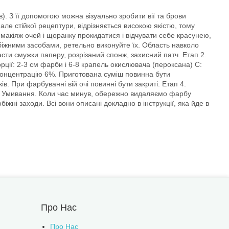
). З її допомогою можна візуально зробити вії та брови
але стійкої рецептури, відрізняється високою якістю, тому
 макіяж очей і щоранку прокидатися і відчувати себе красунею,
побіжними засобами, ретельно виконуйте їх. Область навколо
асти смужки паперу, розрізаний спонж, захисний патч. Етап 2.
рції: 2-3 см фарби і 6-8 крапель окислювача (пероксана) С:
 концентрацію 6%. Приготована суміш повинна бути
. При фарбуванні вій очі повинні бути закриті. Етап 4.
5. Умивання. Коли час минув, обережно видаляємо фарбу
ні заходи. Всі вони описані докладно в інструкції, яка йде в
Про Нас
Про Нас