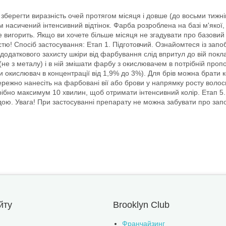
 зберегти виразність очей протягом місяця і довше (до восьми тижнів
 насичений інтенсивний відтінок. Фарба розроблена на базі м'якої, 
е вигорить. Якщо ви хочете більше місяця не згадувати про базовий
лістю! Спосіб застосування: Етап 1. Підготовчий. Ознайомтеся із за
я додаткового захисту шкіри від фарбування слід впритул до вій покл
не з металу) і в ній змішати фарбу з окислювачем в потрібній пропо
и окислювач в концентрації від 1,9% до 3%). Для брів можна брати
жно нанесіть на фарбовані вії або брови у напрямку росту волосків
рібно максимум 10 хвилин, щоб отримати інтенсивний колір. Етап 
. Увага! При застосуванні препарату не можна забувати про запобіж
йту
Brooklyn Club
Франчайзинг