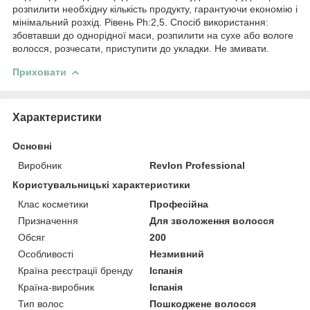
розпилити необхідну кількість продукту, гарантуючи економію і
мінімальний розхід. Рівень Ph:2,5. Спосіб використання:
збовтавши до однорідної маси, розпилити на сухе або вологе
волосся, розчесати, приступити до укладки. Не змивати.
Приховати
Характеристики
Основні
Виробник
Revlon Professional
Користувальницькі характеристики
Клас косметики
Професійна
Призначення
Для зволоження волосся
Обсяг
200
Особливості
Незмивний
Країна реєстрації бренду
Іспанія
Країна-виробник
Іспанія
Тип волос
Пошкоджене волосся