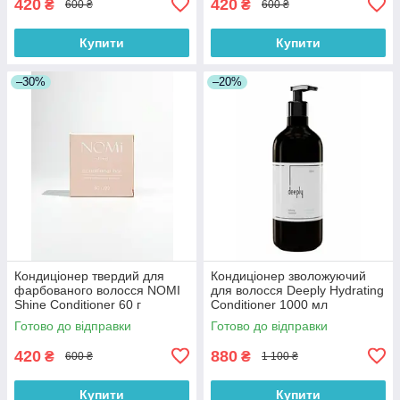
420
420
₴
₴
600 ₴
600 ₴
Купити
Купити
–30%
–20%
Кондиціонер твердий для
Кондиціонер зволожуючий
фарбованого волосся NOMI
для волосся Deeply Hydrating
Shine Conditioner 60 г
Conditioner 1000 мл
Готово до відправки
Готово до відправки
420
880
₴
₴
600 ₴
1 100 ₴
Купити
Купити