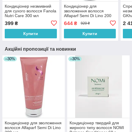
Кондиціонер незмивний
Кондиціонер для
Спре
для сухого волосся Fanola
зволоження волосся
незм
Nutri Care 300 мл
Alfaparf Semi Di Lino 200
GKha
мл
Cond
399
644
2 4
₴
₴
920 ₴
Купити
Купити
Акційні пропозиції та новинки
–30%
–30%
Кондиціонер для зволоження
Кондиціонер твердий для
волосся Alfaparf Semi Di Lino
жирного типу волосся NOMI