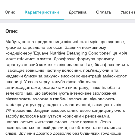
Опис
Характеристики
Доставка
Оплата
Умови 
Опис
Мабуть, кожна представниця жіночої статі мріє про здорове,
красиве та розкішне волосся. Завдяки незмивному
кондиціонеру 'Equave Nutritive Detangling Conditioner' ця мрія
може втілитися в життя. Двохфазна формула продукту
гарантує повний комплекс відновлення. Так, біла фаза живить
і захищає зовнішню частину волосини, пом'якшуючи її та
надаючи блиску за рахунок високої концентрації амінокислот
пшениці. У свою чергу, голуба фаза збагачена
антиоксидантами, екстрактами винограду, Гінко Білоба та
зеленого чаю, що забезпечують інтенсивне зволоження,
підживлюють волокна в глибині волосини, відновлюють
капілярну структуру, надають еластичності, захищають від
УФ-променів. Завдяки використанню цього кондиціонуючого
засобу волосся насичується корисними речовинами,
наповнюється життєвою силою і стає пружним. Легко
розподіляється по всій довжині, не обтяжує та не залишає
слідів. Зручний дозатор дозволяє без будь-яких труднощів