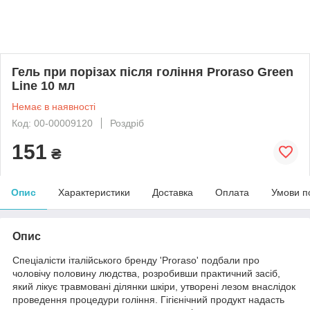
Гель при порізах після гоління Proraso Green
Line 10 мл
Немає в наявності
Код: 00-00009120
Роздріб
151
₴
Опис
Характеристики
Доставка
Оплата
Умови п
Опис
Спеціалісти італійського бренду 'Proraso' подбали про
чоловічу половину людства, розробивши практичний засіб,
який лікує травмовані ділянки шкіри, утворені лезом внаслідок
проведення процедури гоління. Гігієнічний продукт надасть