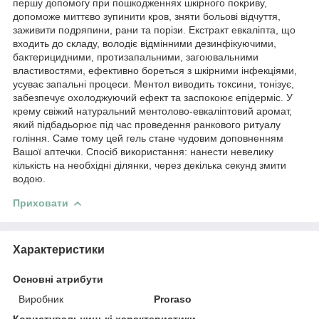
першу допомогу при пошкодженнях шкірного покриву,
допоможе миттєво зупинити кров, зняти больові відчуття,
заживити подряпини, рани та порізи. Екстракт евкаліпта, що
входить до складу, володіє відмінними дезинфікуючими,
бактерицидними, протизапальними, загоювальними
властивостями, ефективно бореться з шкірними інфекціями,
усуває запальні процеси. Ментол виводить токсини, тонізує,
забезпечує охолоджуючий ефект та заспокоює епідерміс. У
крему свіжий натуральний ментолово-евкаліптовий аромат,
який підбадьорює під час проведення ранкового ритуалу
гоління. Саме тому цей гель стане чудовим доповненням
Вашої аптечки. Спосіб використання: нанести невелику
кількість на необхідні ділянки, через декілька секунд змити
водою.
Приховати
Характеристики
Основні атрибути
Виробник
Proraso
Користувальницькі характеристики