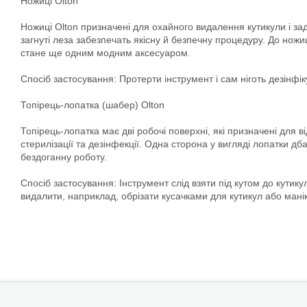
Ножиці Olton
Ножиці Olton призначені для охайного видалення кутикули і зади
загнуті леза забезпечать якісну й безпечну процедуру. До ножиц
стане ще одним модним аксесуаром.
Спосіб застосування: Протерти інструмент і сам ніготь дезінфі
Топірець-лопатка (шабер) Olton
Топірець-лопатка має дві робочі поверхні, які призначені для в
стерилізації та дезінфекції. Одна сторона у вигляді лопатки дб
бездоганну роботу.
Спосіб застосування: Інструмент слід взяти під кутом до кутику
видалити, наприклад, обрізати кусачками для кутикул або ма