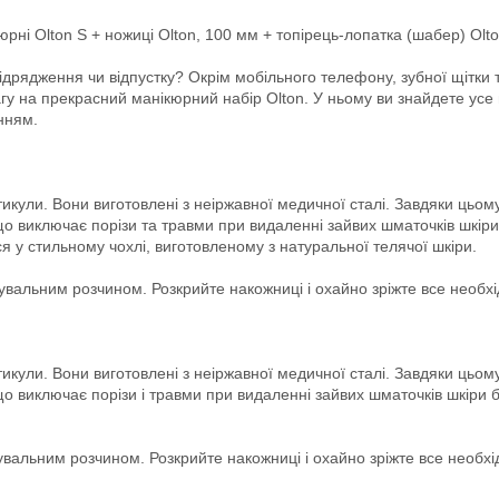
рні Olton S + ножиці Olton, 100 мм + топірець-лопатка (шабер) Olt
 відрядження чи відпустку? Окрім мобільного телефону, зубної щітки
вагу на прекрасний манікюрний набір Olton. У ньому ви знайдете ус
нням.
кули. Вони виготовлені з неіржавної медичної сталі. Завдяки цьому 
 що виключає порізи та травми при видаленні зайвих шматочків шкіри
я у стильному чохлі, виготовленому з натуральної телячої шкіри.
кувальним розчином. Розкрийте накожниці і охайно зріжте все необхі
кули. Вони виготовлені з неіржавної медичної сталі. Завдяки цьому 
що виключає порізи і травми при видаленні зайвих шматочків шкіри б
кувальним розчином. Розкрийте накожниці і охайно зріжте все необхі