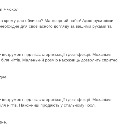
on + чохол
 та крему для обличчя? Манікюрний набір! Адже руки жінки
е необхідне для своєчасного догляду за вашими руками та
інструмент підлягає стерилізації і дезінфекції. Механізм
 біля нігтів. Маленький розмір накожниць дозволить спритно
дне.
інструмент підлягає стерилізації і дезінфекції. Механізм
іля нігтів. Накожниці продають у стильному чохлі,
дне.