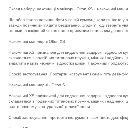
Склад набору: накожниці манікюрні Olton XS + накожниці манікю
Що обов'язково повинно бути у вашій сумочці, коли ви їдете у
завжди повинні виглядати бездоганно. Згодні? Тоді зверніть у
нігтями, а шкіряний чохол стане приємним і стильним доповне
Накожниці манікюрні Olton XS
Накожниці XS призначені для видалення задирок і відрослої кути
складається з подвійних титанових пружин, міцних і надійних,
видалити навіть незначні відростки шкіри. Накожниці продаютьс
Спосіб застосування: Протерти інструмент і сам ніготь дезінфі
Накожниці манікюрні - Olton S
Накожниці XS призначені для видалення задирок і відрослої кути
складається з подвійних титанових пружин, міцних і надійних, 
виготовленому з натуральної телячої шкіри.
Спосіб застосування: протерти інструмент і сам ніготь дезінфі