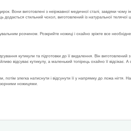
рок. Вони виготовлені з неіржавної медичної сталі, завдяки чому інс
ь додається стильний чохол, виготовлений із натуральної телячої шк
кувальним розчином. Розкрийте ножиці і охайно зріжте все необхідне
ідсування кутикули та підготовки до її видалення. Він виготовлений 
айливо відсуває кутикулу, а маленький топірець охайно її відсікає. 
ли, потім злегка натиснути і відсунути її у напрямку до ложа нігтя.
нікюрними ножицями.