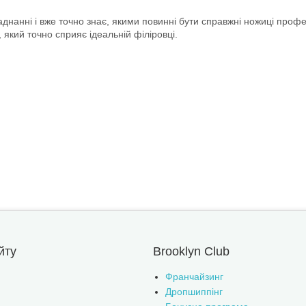
днанні і вже точно знає, якими повинні бути справжні ножиці профес
 який точно сприяє ідеальній філіровці.
йту
Brooklyn Club
Франчайзинг
Дропшиппінг