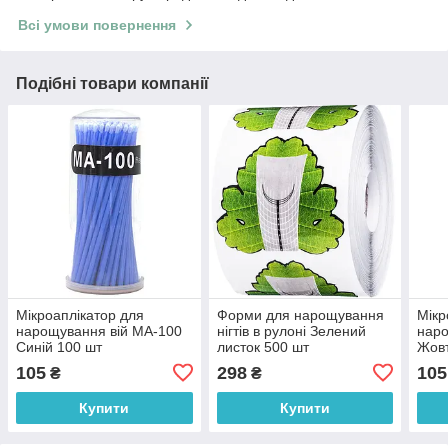
Всі умови повернення
Подібні товари компанії
Мікроаплікатор для
Форми для нарощування
Мікр
нарощування вій MA-100
нігтів в рулоні Зелений
наро
Синій 100 шт
листок 500 шт
Жовт
105
298
105
₴
₴
Купити
Купити