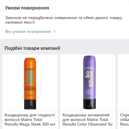
Умови повернення
Законом не передбачено повернення та обмін даного товару
належної якості
Всі умови повернення
Подібні товари компанії
Кондиціонер для гладкості
Кондиціонер антижовтий
Спре
волосся Matrix Total
для волосся Matrix Total
об&a
Results Mega Sleek 300 мл
Results Color Obsessed So
Resu
Silver 300 мл
мл