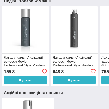
Подібні товари компанії
Лак для сильної фіксації
Лак для сильної фіксації
Лак 
волосся Revlon
волосся Revlon
&apo
Professional Style Masters
Professional Style Masters
400 
Modular №2 75 мл
Modular №2 500 мл
155
648
755
₴
₴
Купити
Купити
Акційні пропозиції та новинки