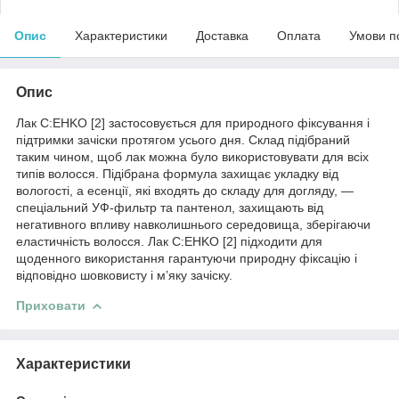
Опис
Характеристики
Доставка
Оплата
Умови п
Опис
Лак C:EHKO [2] застосовується для природного фіксування і
підтримки зачіски протягом усього дня. Склад підібраний
таким чином, щоб лак можна було використовувати для всіх
типів волосся. Підібрана формула захищає укладку від
вологості, а есенції, які входять до складу для догляду, —
спеціальний УФ-фильтр та пантенол, захищають від
негативного впливу навколишнього середовища, зберігаючи
еластичність волосся. Лак C:EHKO [2] підходити для
щоденного використання гарантуючи природну фіксацію і
відповідно шовковисту і м’яку зачіску.
Приховати
Характеристики