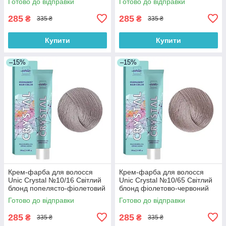
Готово до відправки
Готово до відправки
мл
285
285
₴
₴
335 ₴
335 ₴
Купити
Купити
–15%
–15%
Крем-фарба для волосся
Крем-фарба для волосся
Unic Crystal №10/16 Світлий
Unic Crystal №10/65 Світлий
блонд попелясто-фіолетовий
блонд фіолетово-червоний
100 мл
100 мл
Готово до відправки
Готово до відправки
285
285
₴
₴
335 ₴
335 ₴