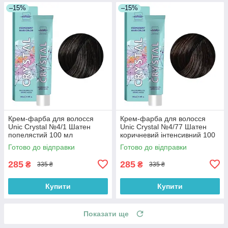
–15%
–15%
Крем-фарба для волосся
Крем-фарба для волосся
Unic Crystal №4/1 Шатен
Unic Crystal №4/77 Шатен
попелястий 100 мл
коричневий інтенсивний 100
мл
Готово до відправки
Готово до відправки
285
285
₴
₴
335 ₴
335 ₴
Купити
Купити
Показати ще