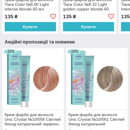
Tiare Color №8.00 Light
Tiare Color №8.32 Light
Tiar
intense blonde 60 мл
golden copper blonde 60
Inten
мл
blon
135
135
135
₴
₴
Купити
Купити
Акційні пропозиції та новинки
–15%
–15%
Крем-фарба для волосся
Крем-фарба для волосся
Unic Crystal №10/056 Світлий
Unic Crystal №10/061 Світлий
блонд натуральний червоно-
блонд натуральний
фіолетовий 100 мл
фіолетово-попелястий 100