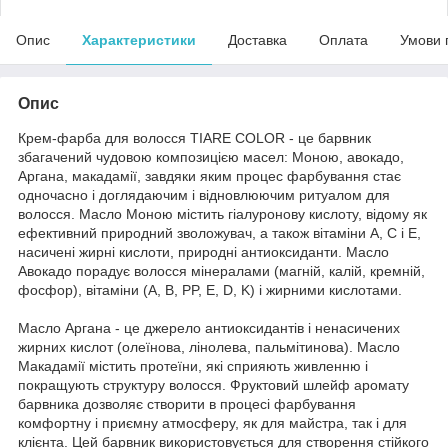
Опис
Характеристики
Доставка
Оплата
Умови 
Опис
Крем-фарба для волосся TIARE COLOR - це барвник
збагачений чудовою композицією масел: Моною, авокадо,
Аргана, макадамії, завдяки яким процес фарбування стає
одночасно і доглядаючим і відновлюючим ритуалом для
волосся. Масло Моною містить гіалуронову кислоту, відому як
ефективний природний зволожувач, а також вітаміни А, С і Е,
насичені жирні кислоти, природні антиоксиданти. Масло
Авокадо порадує волосся мінералами (магній, калій, кремній,
фосфор), вітаміни (A, B, PP, E, D, K) і жирними кислотами.
Масло Аргана - це джерело антиоксидантів і ненасичених
жирних кислот (олеїнова, лінолева, пальмітинова). Масло
Макадамії містить протеїни, які сприяють живленню і
покращують структуру волосся. Фруктовий шлейф аромату
барвника дозволяє створити в процесі фарбування
комфортну і приємну атмосферу, як для майстра, так і для
клієнта. Цей барвник використовується для створення стійкого