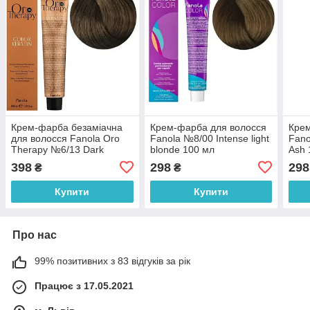
Крем-фарба безаміачна
Крем-фарба для волосся
Крем
для волосся Fanola Oro
Fanola №8/00 Intense light
Fano
Therapy №6/13 Dark
blonde 100 мл
Ash 
Blonde Beige 100 мл
398
298
298
₴
₴
Купити
Купити
Про нас
99% позитивних з 83 відгуків за рік
Працює з 17.05.2021