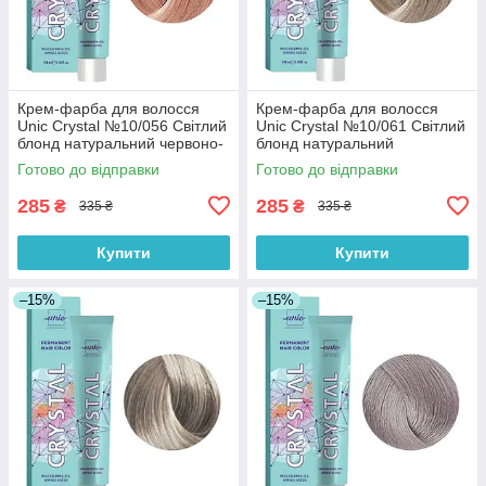
Крем-фарба для волосся
Крем-фарба для волосся
Unic Crystal №10/056 Світлий
Unic Crystal №10/061 Світлий
блонд натуральний червоно-
блонд натуральний
фіолетовий 100 мл
фіолетово-попелястий 100
Готово до відправки
Готово до відправки
мл
285
285
₴
₴
335 ₴
335 ₴
Купити
Купити
–15%
–15%