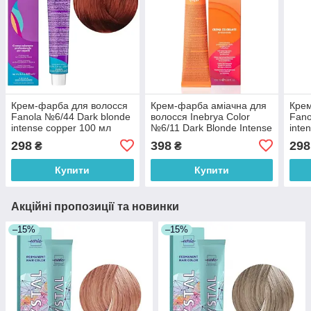
Крем-фарба для волосся
Крем-фарба аміачна для
Крем
Fanola №6/44 Dark blonde
волосся Inebrya Сolor
Fano
intense copper 100 мл
№6/11 Dark Blonde Intense
inte
Ash 100 мл
298
398
298
₴
₴
Купити
Купити
Акційні пропозиції та новинки
–15%
–15%