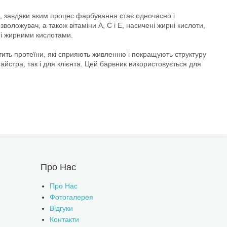
 завдяки яким процес фарбування стає одночасно і
ложувач, а також вітаміни А, С і Е, насичені жирні кислоти,
) і жирними кислотами.
тить протеїни, які сприяють живленню і покращують структуру
стра, так і для клієнта. Цей барвник використовується для
Про Нас
Про Нас
Фотогалерея
Відгуки
Контакти