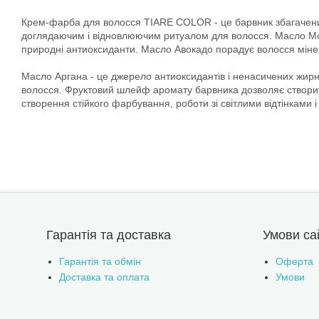
Крем-фарба для волосся TIARE COLOR - це барвник збагачени
доглядаючим і відновлюючим ритуалом для волосся. Масло Моною
природні антиоксиданти. Масло Авокадо порадує волосся мінерал
Масло Аргана - це джерело антиоксидантів і ненасичених жирни
волосся. Фруктовий шлейф аромату барвника дозволяє створити
створення стійкого фарбування, роботи зі світлими відтінками 
Гарантія та доставка
Умови са
Гарантія та обмін
Оферта
Доставка та оплата
Умови