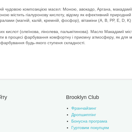
й чудовою композицією масел: Моною, авокадо, Аргана, макадамії,
 містить гіалуронову кислоту, відому як ефективний природний зво
ами (магній, калій, кремній, фосфор), вітаміни (A, B, PP, E, D, K
х кислот (олеїнова, лінолева, пальмітинова). Масло Макадамії міс
 в процесі фарбування комфортну і приємну атмосферу, як для май
і фарбування будь-якого ступеня складності.
йту
Brooklyn Club
Франчайзинг
Дропшиппінг
Бонусна програма
Гуртовим покупцям