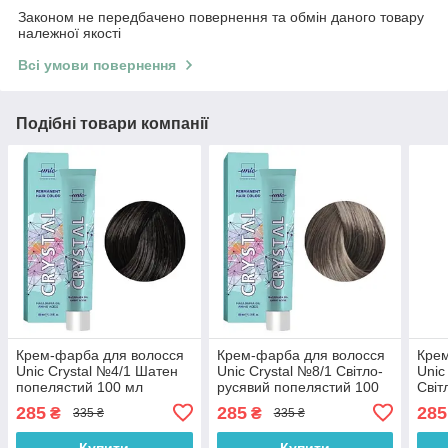
Законом не передбачено повернення та обмін даного товару
належної якості
Всі умови повернення
Подібні товари компанії
Крем-фарба для волосся
Крем-фарба для волосся
Крем
Unic Crystal №4/1 Шатен
Unic Crystal №8/1 Світло-
Unic
попелястий 100 мл
русявий попелястий 100
Світ
мл
попе
285
285
285
₴
₴
335 ₴
335 ₴
Купити
Купити