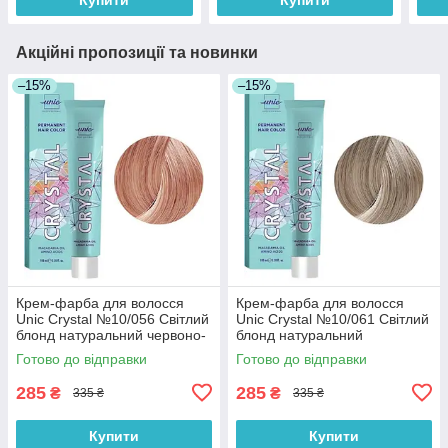
Акційні пропозиції та новинки
–15%
–15%
Крем-фарба для волосся
Крем-фарба для волосся
Unic Crystal №10/056 Світлий
Unic Crystal №10/061 Світлий
блонд натуральний червоно-
блонд натуральний
фіолетовий 100 мл
фіолетово-попелястий 100
Готово до відправки
Готово до відправки
мл
285
285
₴
₴
335 ₴
335 ₴
Купити
Купити