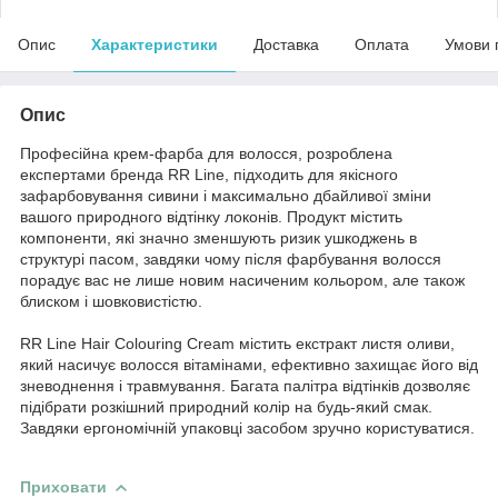
Опис
Характеристики
Доставка
Оплата
Умови 
Опис
Професійна крем-фарба для волосся, розроблена
експертами бренда RR Line, підходить для якісного
зафарбовування сивини і максимально дбайливої зміни
вашого природного відтінку локонів. Продукт містить
компоненти, які значно зменшують ризик ушкоджень в
структурі пасом, завдяки чому після фарбування волосся
порадує вас не лише новим насиченим кольором, але також
блиском і шовковистістю.
RR Line Hair Colouring Cream містить екстракт листя оливи,
який насичує волосся вітамінами, ефективно захищає його від
зневоднення і травмування. Багата палітра відтінків дозволяє
підібрати розкішний природний колір на будь-який смак.
Завдяки ергономічній упаковці засобом зручно користуватися.
Приховати