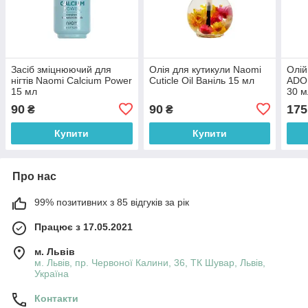
Засіб зміцнюючий для
Олія для кутикули Naomi
Олій
нігтів Naomi Calcium Power
Cuticle Oil Ваніль 15 мл
ADOR
15 мл
30 м
90
90
175
₴
₴
Купити
Купити
Про нас
99% позитивних з 85 відгуків за рік
Працює з 17.05.2021
м. Львів
м. Львів, пр. Червоної Калини, 36, ТК Шувар, Львів,
Україна
Контакти