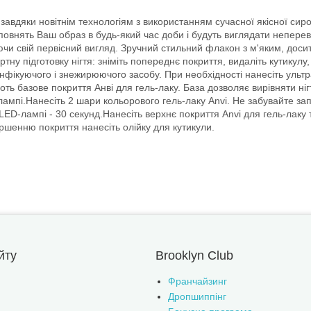
 завдяки новітнім технологіям з використанням сучасної якісної сир
доповнять Ваш образ в будь-який час доби і будуть виглядати непере
гаючи свій первісний вигляд. Зручний стильний флакон з м'яким, до
ртну підготовку нігтя: зніміть попереднє покриття, видаліть кутику
нфікуючого і знежирюючого засобу. При необхідності нанесіть ульт
готь базове покриття Анві для гель-лаку. База дозволяє вирівняти ні
ампі.Нанесіть 2 шари кольорового гель-лаку Anvi. Не забувайте зап
 LED-лампі - 30 секунд.Нанесіть верхнє покриття Anvi для гель-лаку
ершенню покриття нанесіть олійку для кутикули.
йту
Brooklyn Club
Франчайзинг
Дропшиппінг