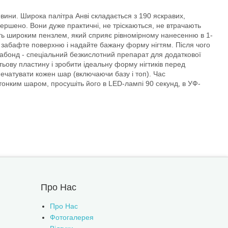
овини. Широка палітра Анві складається з 190 яскравих,
вершено. Вони дуже практичні, не тріскаються, не втрачають
сить широким пензлем, який сприяє рівномірному нанесенню в 1-
лу, забафте поверхню і надайте бажану форму нігтям. Після чого
рабонд - спеціальний безкислотний препарат для додаткової
гтьову пластину і зробити ідеальну форму нігтиків перед
ечатувати кожен шар (включаючи базу і топ). Час
 тонким шаром, просушіть його в LED-лампі 90 секунд, в УФ-
Про Нас
Про Нас
Фотогалерея