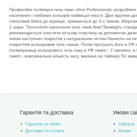
Професійні полімерні гель-лаки «Anvi Professional» розроблені
насичених і глибоких кольорів найвищої якості. Дані відтінки 
глянсовий блиск до корекції, тримаються до 3-х тижнів, збері
2 шари. Технологія нанесення гель лаків Анві:Проведіть станда
рекомендується очистити нігтьову пластину за допомогою дези
зчіпки наступних покриттів з натуральним нігтем.Нанесіть на ні
покриттям кольоровим гель-лаком. Потім просушіть його в УФ-л
полімеризації кольорового гель-лаку в УФ-лампі - 2 хвилини, в
лампі - максимальна кількість часу, вказана на таймері.По зав
Гарантія та доставка
Умови са
Гарантія та обмін
Оферта
Доставка та оплата
Умови